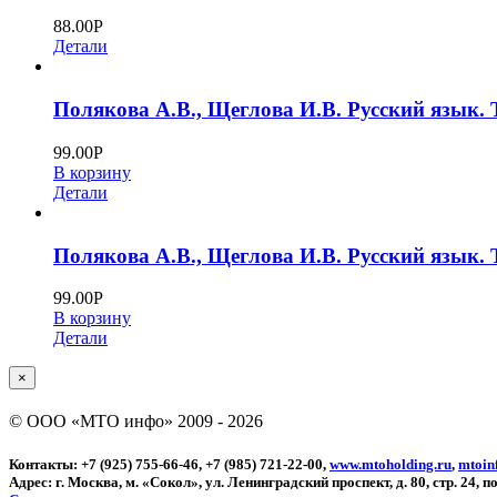
88.00
Р
Детали
Полякова А.В., Щеглова И.В. Русский язык. 
99.00
Р
В корзину
Детали
Полякова А.В., Щеглова И.В. Русский язык. 
99.00
Р
В корзину
Детали
Close
×
product
quick
© ООО «МТО инфо» 2009 -
2026
view
Контакты: +7 (925) 755-66-46, +7 (985) 721-22-00,
www.mtoholding.ru
,
mtoin
Адрес: г. Москва, м. «Сокол», ул. Ленинградский проспект, д. 80, стр. 24, п