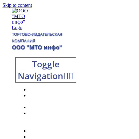
Skip to content
ТОРГОВО-ИЗДАТЕЛЬСКАЯ
КОМПАНИЯ
ООО "МТО инфо"
Toggle
Navigation
Главная
О
компании
Каталог
Доставка
и
оплата
Контакты
0