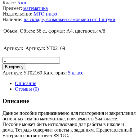
Класс
:
5 кл.
Предмет
:
математика
Издательство
:
МТО инфо
Наличие
:
на складе, возможен самовывоз от 1 штуки
Объем:
Объем: 56 с., формат: А4, цветность: ч/б
Артикул:
Артикул: УТ02169
Количество
Антонова
В корзину
Н.А.
Артикул:
УТ02169
Категория:
5 класс
Математика.
Как
Описание
я
Отзывы (0)
понял
тему.
Описание
Тематические
задания.
Данное пособие предназначено для повторения и закрепления
5
основных тем по математике, изучаемых в 5-м классе.
класс
Пособие может быть использовано для работы в школе и
дома. Тетрадь содержит ответы к заданиям. Представленный
материал соответствует ФГОС.