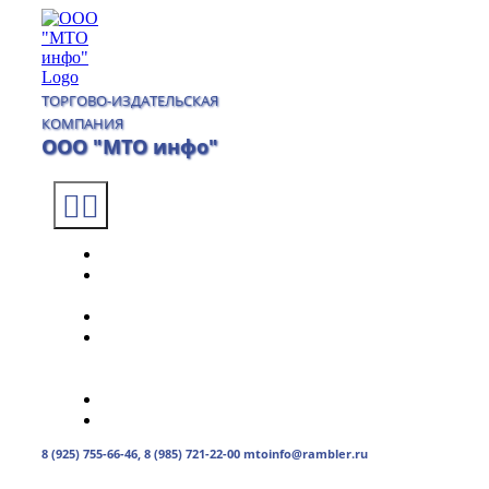
Skip
to
content
ТОРГОВО-ИЗДАТЕЛЬСКАЯ
КОМПАНИЯ
ООО "МТО инфо"
Toggle
Navigation
Главная
О
компании
Каталог
Доставка
и
оплата
Контакты
0
товаров
0.00руб.
8 (925) 755-66-46, 8 (985) 721-22-00 mtoinfo@rambler.ru