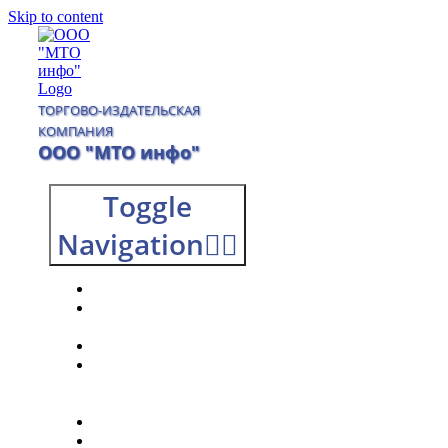
Skip to content
ТОРГОВО-ИЗДАТЕЛЬСКАЯ
КОМПАНИЯ
ООО "МТО инфо"
Toggle
Navigation
Главная
О
компании
Каталог
Доставка
и
оплата
Контакты
0