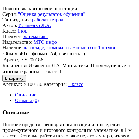
Подготовка к итоговой аттестации
Серия
:
"Оценка результатов обучения"
Тип издания
:
рабочая тетрадь
Автор
:
Иляшенко Л.А.
Класс
:
1 кл.
Предмет
:
математика
Издательство
:
МТО инфо
Наличие
:
на складе, возможен самовывоз от 1 штуки
Объем: 40 с., формат: А4, цветность: цв.
Артикул: УТ00186
Количество Иляшенко Л.А. Математика. Промежуточные и
итоговые работы. 1 класс
В корзину
Артикул:
УТ00186
Категория:
1 класс
Описание
Отзывы (0)
Описание
Пособие предназначено для организации и проведения
промежуточного и итогового контроля по математике в 1-м
классе. Тестовые работы позволяют педагогам и родителям