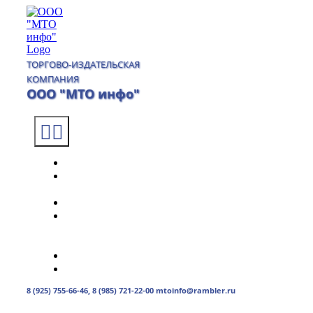
Skip
to
content
ТОРГОВО-ИЗДАТЕЛЬСКАЯ
КОМПАНИЯ
ООО "МТО инфо"
Toggle
Navigation
Главная
О
компании
Каталог
Доставка
и
оплата
Контакты
0
товаров
0.00руб.
8 (925) 755-66-46, 8 (985) 721-22-00 mtoinfo@rambler.ru