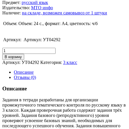
Предмет
:
русский язык
Издательство
:
МТО инфо
Наличие
:
на складе, возможен самовывоз от 1 штуки
Объем:
Объем: 24 с., формат: А4, цветность: ч/б
Артикул:
Артикул: УТ04292
Количество
Щеглова
В корзину
И.В.
Артикул:
УТ04292
Категория:
3 класс
Разноуровневые
тематические
Описание
работы
Отзывы (0)
по
русскому
Описание
языку.
3
Задания в тетради разработаны для организации
класс
промежуточного тематического контроля по русскому языку в
3 классе. Каждая проверочная работа содержит задания трёх
уровней. Задания базового (репродуктивного) уровня
проверяют усвоение базовых знаний, необходимых для
последующего успешного обучения. Задания повышенного