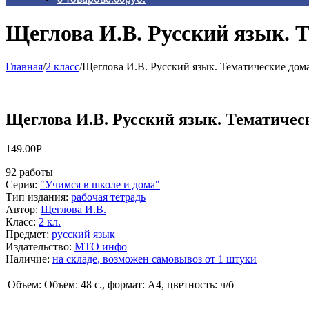
Щеглова И.В. Русский язык. Т
Главная
/
2 класс
/
Щеглова И.В. Русский язык. Тематические дома
Щеглова И.В. Русский язык. Тематичес
149.00
Р
92 работы
Серия
:
"Учимся в школе и дома"
Тип издания
:
рабочая тетрадь
Автор
:
Щеглова И.В.
Класс
:
2 кл.
Предмет
:
русский язык
Издательство
:
МТО инфо
Наличие
:
на складе, возможен самовывоз от 1 штуки
Объем:
Объем: 48 с., формат: А4, цветность: ч/б