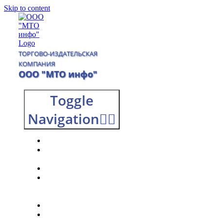
Skip to content
ТОРГОВО-ИЗДАТЕЛЬСКАЯ
КОМПАНИЯ
ООО "МТО инфо"
Toggle
Navigation
Главная
О
компании
Каталог
Доставка
и
оплата
Контакты
0