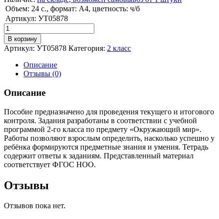
Объем: 24 с., формат: А4, цветность: ч/б
Артикул: УТ05878
Количество
Соболева
В корзину
Е.И.
Артикул:
УТ05878
Категория:
2 класс
Окружающий
мир.
Описание
Проверочные
Отзывы (0)
работы.
2
Описание
класс
Пособие предназначено для проведения текущего и итогового
контроля. Задания разработаны в соответствии с учебной
программой 2-го класса по предмету «Окружающий мир».
Работы позволяют взрослым определить, насколько успешно у
ребёнка формируются предметные знания и умения. Тетрадь
содержит ответы к заданиям. Представленный материал
соответствует ФГОС НОО.
Отзывы
Отзывов пока нет.