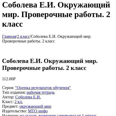
Соболева Е.И. Окружающий
мир. Проверочные работы. 2
класс
Главная
/
2 класс
/
Соболева Е.И. Окружающий мир.
Проверочные работы. 2 класс
Соболева Е.И. Окружающий мир.
Проверочные работы. 2 класс
112.00
Р
Серия
:
"Оценка результатов обучения"
Тип издания
:
рабочая тетрадь
Автор
:
Соболева Е.И.
Класс
:
2 кл.
Предмет
:
окружающий мир
Издательство
:
МТО инфо
Наличие
:
на складе, возможен самовывоз от 1 штуки