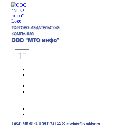
Skip
to
content
ТОРГОВО-ИЗДАТЕЛЬСКАЯ
КОМПАНИЯ
ООО "МТО инфо"
Toggle
Navigation
Главная
О
компании
Каталог
Доставка
и
оплата
Контакты
0
товаров
0.00руб.
8 (925) 755-66-46, 8 (985) 721-22-00 mtoinfo@rambler.ru