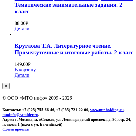
Тематические занимательные задания. 2
класс
88.00
Р
Детали
Круглова Т.А. Литературное чтение.
Промежуточные и итоговые работы. 2 класс
149.00
Р
В корзину
Детали
Close
×
product
quick
© ООО «МТО инфо» 2009 -
2026
view
Контакты: +7 (925) 755-66-46, +7 (985) 721-22-00,
www.mtoholding.ru
,
mtoinfo@rambler.ru
.
Адрес: г. Москва, м. «Сокол», ул. Ленинградский проспект, д. 80, стр. 24,
подъезд 1 (вход с ул. Балтийской)
Схема проезда